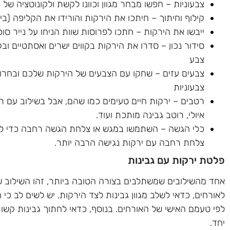
צבעוניות – חפשו מבחר מגוון וכוונו לקשת ולקונוטציה של 
קילוף וחיתוך – חיתכו את הירקות והורידו את הקליפה (ב
ייבשו את הירקות – חתכו לפרוסות שוות הניחו על נייר סו
סידור נכון – סדרו את הירקות בקווים ישרים ואסתטיים ובק
צבע
צבעים עזים – שחקו עם הצבעים של הירקות שלכם ובחרו ד
צבעוניות
רטבים – ירקות חיים טעימים כמו שהם, אבל בשילוב עם ר
איולי, רוטב גבינה מותכת ועוד.
כלי הגשה – השתמשו במגש או צלחת הגשה רחבה כדי להג
צלחת רחבה עם ירקות נגישה הרבה יותר.
פלטת ירקות עם גבינות
אחד מהשילובים שמשתלבים בצורה הטובה ביותר, זהו השילוב ש
לאורחים, כדאי לשלב מגוון גבינות לצד הירקות. יש לשים לב כ
לפי טעמם האישי של האורחים. בנוסף, כדאי לחתוך גבינות קשו
יחד.