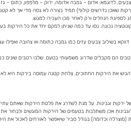
צבעים, לדוגמא: אדום – גמבה אדומה, ירוק – מלפפון, כתום – גזר
ירקות שאכן נדרשים קילוף) תמיד בצורה לא גסה מדי אך לא קטנה
פג לספיגת הנוזלים ורק לאחר מכן העבירו למגש.
ונוטציה נכונה. נסו עד כמה שניתן למקם יחד את כל הירקות בעלי 
ווקא בשילוב צבעים עזים כמו גמבה כתומה או צהובה ואפילו עגב
טבים הם מקבלים שדרוג משמעותי בטעם. שלבו רטבים שונים כמו
יש את הירקות החתוכים, צלחת קטנה עמוסה בירקות היא לא ד
ל ירקות וגבינות. על מנת לשדרג את פלטת הירקות שאתם עתיד
י הגבינות אכן משתלבות בטעמים של הירקות המוגשים ולבחור את ס
ת (מוצרלה וכדומה) בגודל סביר שיאפשר לאורחים לאכול את היר