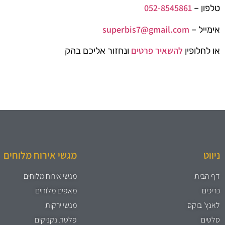
052-8545861
טלפון –
superbis7@gmail.com
אימייל –
להשאיר פרטים
או לחלופין
ונחזור אליכם בהק
ניווט
מגשי אירוח מלוחים
דף הבית
מגשי אירוח מלוחים
כריכים
מאפים מלוחים
לאנץ׳ בוקס
מגשי ירקות
סלטים
פלטת נקניקים