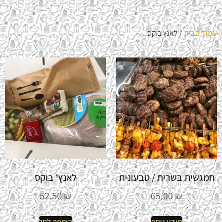
עמוד הבית
/ לאנץ בוקס
חמגשית בשרית / טבעונית
לאנץ׳ בוקס
52.50
₪
65.00
₪
מידע נוסף
הוספה לסל