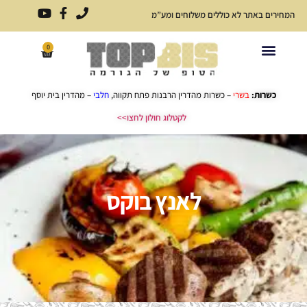
המחירים באתר לא כוללים משלוחים ומע”מ
0
פתרונות אירוח לכל אירוע
כריכים ארוזים
תפריט כריכים
כשרות:
בשרי
– כשרות מהדרין הרבנות פתח תקווה,
חלבי
– מהדרין בית יוסף
לקטלוג חולון לחצו>>
לאנץ בוקס