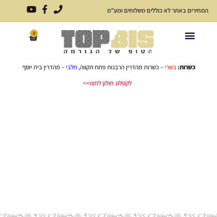
המחירים באתר לא כוללים משלוחים ומע”מ
0
פתרונות אירוח לכל אירוע
כריכים ארוזים
תפריט כריכים
כשרות:
בשרי
– כשרות מהדרין הרבנות פתח תקווה,
חלבי
– מהדרין בית יוסף
לקטלוג חולון לחצו>>
לאנץ׳ בוקס חלבי