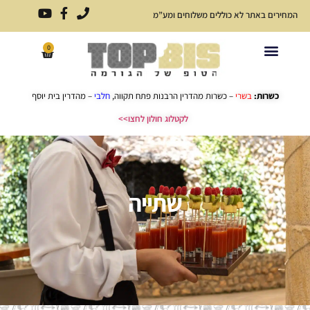
המחירים באתר לא כוללים משלוחים ומע”מ
0
פתרונות אירוח לכל אירוע
כריכים ארוזים
תפריט כריכים
כשרות:
בשרי
– כשרות מהדרין הרבנות פתח תקווה,
חלבי
– מהדרין בית יוסף
לקטלוג חולון לחצו>>
שתייה