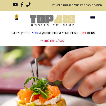
המחירים באתר לא כוללים משלוחים ומע”מ
0
פתרונות אירוח לכל אירוע
כריכים ארוזים
תפריט כריכים
כשרות:
בשרי
– כשרות מהדרין הרבנות פתח תקווה,
חלבי
– מהדרין בית יוסף
לקטלוג חולון לחצו>>