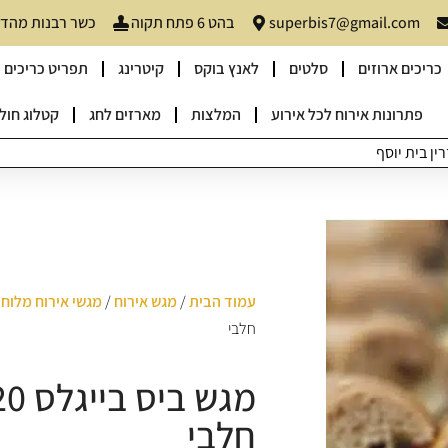
superbis7@gmail.com
בהט 6 פתח תקוה
כשר רבנות מהדרין
כריכים ארוזים
סלטים
לאנץ בוקס
קיטרינג
תפריט כריכים
פתרונות אירוח לכל אירוע
המלצות
מארזים לחג
קטלוג חולו
ן בית יוסף
עמוד הבית
/
מגש אירוח
/
מגשי אירוח מלוחי
חלבי
חלבי