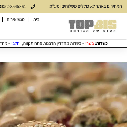
המחירים באתר לא כוללים משלוחים ומע”מ
052-8545861
בית
מגש אירוח
כשרות:
בשרי
– כשרות מהדרין הרבנות פתח תקווה,
חלבי
– מהדרי