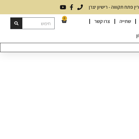
 פתח תקוווה - רישיון יצרן
0
שתייה
צרו קשר
ן