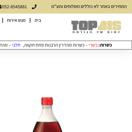
המחירים באתר לא כוללים משלוחים ומע”מ
052-8545861
בית
מגש אירוח
כשרות:
בשרי
– כשרות מהדרין הרבנות פתח תקווה,
חלבי
– מהדרי