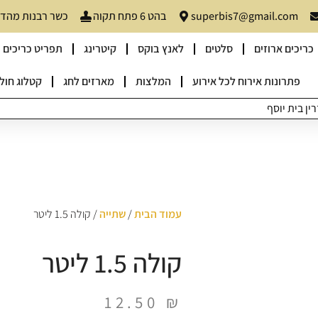
superbis7@gmail.com
בהט 6 פתח תקוה
כשר רבנות מהדרין
כריכים ארוזים
סלטים
לאנץ בוקס
קיטרינג
תפריט כריכים
פתרונות אירוח לכל אירוע
המלצות
מארזים לחג
קטלוג חולו
ן בית יוסף
עמוד הבית
/
שתייה
/ קולה 1.5 ליטר
קולה 1.5 ליטר
12.50
₪